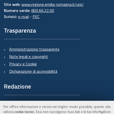
Sito web:
www.regione.emilia-romagna.it/urp/
Numero verde:
800.66.22.00
Scrivici
:
e-mail
-
PEC
Trasparenza
Amministrazione trasparente
Note legali e copyright
Privacy e Cookie
Dichiarazione di accessibilità
Redazione
Informazioni sul Burert
Per offrire informazioni e servizi nel miglior modo possibile, questo sito
e contatti
utilizza
cookie tecnici
. Essi non raccolgono i tuoi dati e le tue informazioni