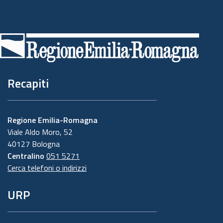
Piè
di
pagina
Recapiti
Regione Emilia-Romagna
Viale Aldo Moro, 52
40127 Bologna
Centralino
051 5271
Cerca telefoni o indirizzi
URP