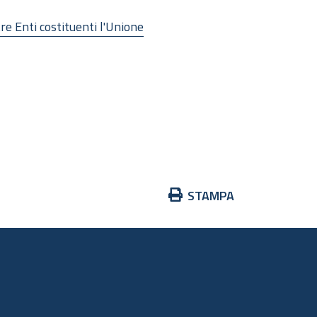
re Enti costituenti l'Unione
Azioni
STAMPA
sul
documento