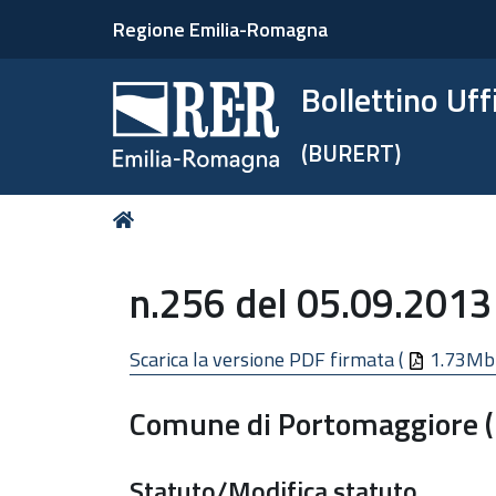
Regione Emilia-Romagna
Bollettino Uf
(BURERT)
Tu
Home
sei
qui:
n.256 del 05.09.2013
Scarica la versione PDF firmata (
1.73Mb
Comune di Portomaggiore (
Statuto/Modifica statuto