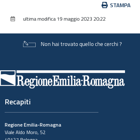
Azioni
STAMPA
sul
ultima modifica
19 maggio 2023 20:22
documento
Non hai trovato quello che cerchi ?
Piè
di
pagina
Recapiti
Regione Emilia-Romagna
Viale Aldo Moro, 52
40127 Bologna