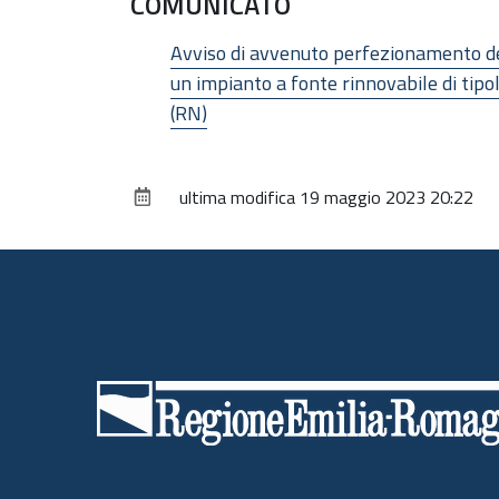
COMUNICATO
Avviso di avvenuto perfezionamento dell
un impianto a fonte rinnovabile di tip
(RN)
ultima modifica
19 maggio 2023 20:22
Piè
di
pagina