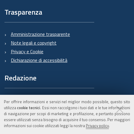
Trasparenza
Amministrazione trasparente
Note legali e copyright
Privacy e Cookie
Dichiarazione di accessibilità
Redazione
Informazioni sul Burert
Per offrire informazioni e servizi nel miglior modo possibile, questo sito
e contatti
utilizza
cookie tecnici
. Essi non raccolgono i tuoi dati e le tue informazioni
di navigazione per scopi di marketing e profilazione, e pertanto possono
essere utilizzati senza bisogno di acquisire il tuo consenso. Per maggiori
informazioni sui cookie utilizzati leggi la nostra
Privacy policy
.
C.F. 800.625.903.79