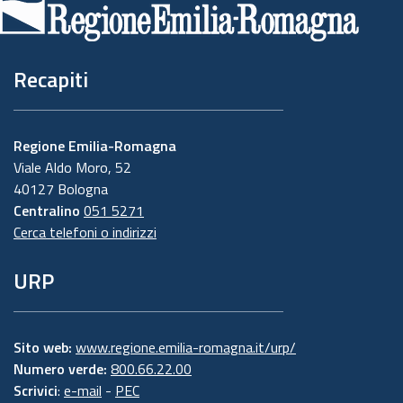
pagina
Recapiti
Regione Emilia-Romagna
Viale Aldo Moro, 52
40127 Bologna
Centralino
051 5271
Cerca telefoni o indirizzi
URP
Sito web:
www.regione.emilia-romagna.it/urp/
Numero verde:
800.66.22.00
Scrivici
:
e-mail
-
PEC