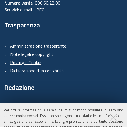
Numero verde:
800.66.22.00
Scrivici
:
e-mail
-
PEC
Trasparenza
Amministrazione trasparente
Note legali e copyright
Privacy e Cookie
Dichiarazione di accessibilità
Redazione
Informazioni sul Burert
Per offrire informazioni e servizi nel miglior modo possibile, questo sito
e contatti
utilizza
cookie tecnici
. Essi non raccolgono i tuoi dati e le tue informazioni
di navigazione per scopi di marketing e profilazione, e pertanto possono
essere utilizzati senza bisogno di acquisire il tuo consenso. Per maggiori