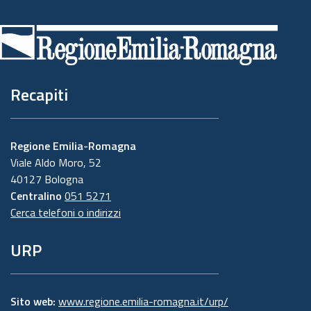
Piè
di
pagina
Recapiti
Regione Emilia-Romagna
Viale Aldo Moro, 52
40127 Bologna
Centralino
051 5271
Cerca telefoni o indirizzi
URP
Sito web:
www.regione.emilia-romagna.it/urp/