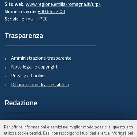
Sito web:
www.regione.emilia-romagna.it/urp/
Numero verde:
800.66.22.00
Scrivici
:
e-mail
-
PEC
Trasparenza
Amministrazione trasparente
Note legali e copyright
Privacy e Cookie
Dichiarazione di accessibilità
Redazione
Informazioni sul Burert
Per offrire informazioni e servizi nel miglior modo possibile, questo sito
e contatti
utilizza
cookie tecnici
. Essi non raccolgono i tuoi dati e le tue informazioni