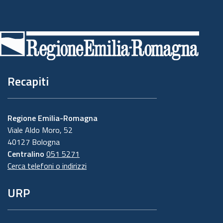
Piè
di
pagina
Recapiti
Regione Emilia-Romagna
Viale Aldo Moro, 52
40127 Bologna
Centralino
051 5271
Cerca telefoni o indirizzi
URP