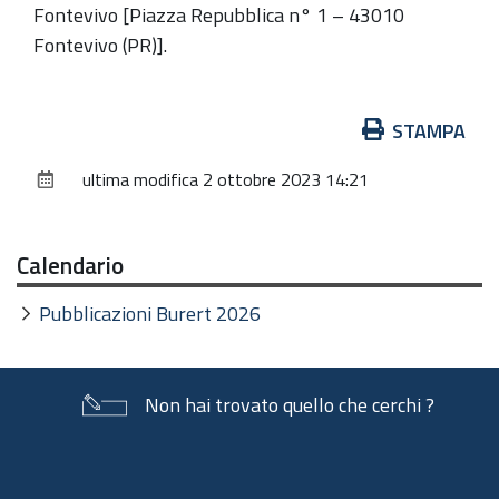
Fontevivo [Piazza Repubblica n° 1 – 43010
Fontevivo (PR)].
Azioni
STAMPA
sul
ultima modifica
2 ottobre 2023 14:21
documento
Calendario
Pubblicazioni Burert 2026
Non hai trovato quello che cerchi ?
Piè