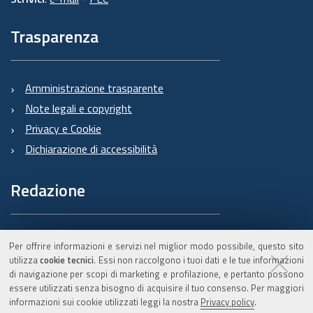
Trasparenza
Amministrazione trasparente
Note legali e copyright
Privacy e Cookie
Dichiarazione di accessibilità
Redazione
Informazioni sul Burert
Per offrire informazioni e servizi nel miglior modo possibile, questo sito
e contatti
utilizza
cookie tecnici
. Essi non raccolgono i tuoi dati e le tue informazioni
di navigazione per scopi di marketing e profilazione, e pertanto possono
essere utilizzati senza bisogno di acquisire il tuo consenso. Per maggiori
informazioni sui cookie utilizzati leggi la nostra
Privacy policy
.