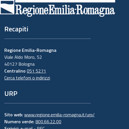
di
pagina
Recapiti
Regione Emilia-Romagna
Viale Aldo Moro, 52
40127 Bologna
Centralino
051 5271
Cerca telefoni o indirizzi
URP
Sito web:
www.regione.emilia-romagna.it/urp/
Numero verde:
800.66.22.00
Scrivici
:
e-mail
-
PEC