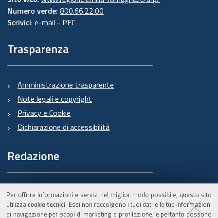
Numero verde:
800.66.22.00
Scrivici
:
e-mail
-
PEC
Trasparenza
Amministrazione trasparente
Note legali e copyright
Privacy e Cookie
Dichiarazione di accessibilità
Redazione
Informazioni sul Burert
Per offrire informazioni e servizi nel miglior modo possibile, questo sito
e contatti
utilizza
cookie tecnici
. Essi non raccolgono i tuoi dati e le tue informazioni
di navigazione per scopi di marketing e profilazione, e pertanto possono