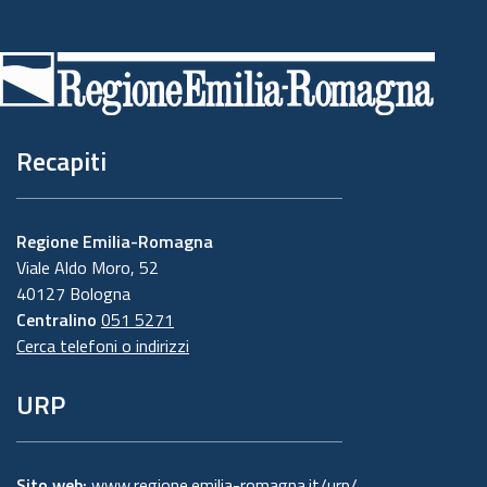
Piè
di
pagina
Recapiti
Regione Emilia-Romagna
Viale Aldo Moro, 52
40127 Bologna
Centralino
051 5271
Cerca telefoni o indirizzi
URP
Sito web:
www.regione.emilia-romagna.it/urp/