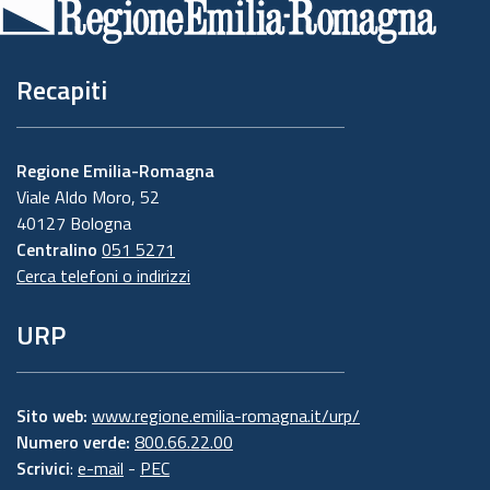
pagina
Recapiti
Regione Emilia-Romagna
Viale Aldo Moro, 52
40127 Bologna
Centralino
051 5271
Cerca telefoni o indirizzi
URP
Sito web:
www.regione.emilia-romagna.it/urp/
Numero verde:
800.66.22.00
Scrivici
:
e-mail
-
PEC