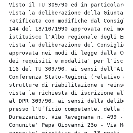
Visto il TU 309/90 ed in particolare l
vista la deliberazione della Giunta re
ratificata con modifiche dal Consiglio
144 del 18/10/1990 approvata nei modi 
istituisce l'Albo regionale degli Enti
vista la deliberazione del Consiglio r
approvata nei modi di legge dalla CCAR
dei requisiti e modalita' per l'iscriz
116 del TU 309/90, ai sensi dell'Atto 
Conferenza Stato-Regioni (relativo agl
strutture di riabilitazione e reinseri
vista la richiesta di iscrizione all'A
al DPR 309/90, ai sensi della delibera
presso l'Ufficio competente, della sed
Durazzanino, Via Ravegnana n. 499 - Fo
Comunita' Papa Giovanni 23o - Via Mame
capacita' ricettiva di n. 13 posti res