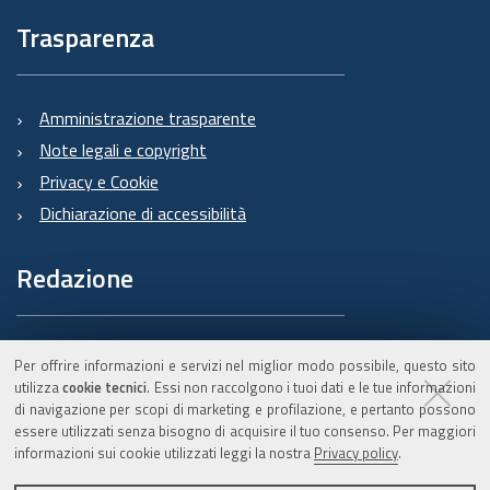
Trasparenza
Amministrazione trasparente
Note legali e copyright
Privacy e Cookie
Dichiarazione di accessibilità
Redazione
Informazioni sul Burert
Per offrire informazioni e servizi nel miglior modo possibile, questo sito
e contatti
utilizza
cookie tecnici
. Essi non raccolgono i tuoi dati e le tue informazioni
di navigazione per scopi di marketing e profilazione, e pertanto possono
essere utilizzati senza bisogno di acquisire il tuo consenso. Per maggiori
informazioni sui cookie utilizzati leggi la nostra
Privacy policy
.
C.F. 800.625.903.79