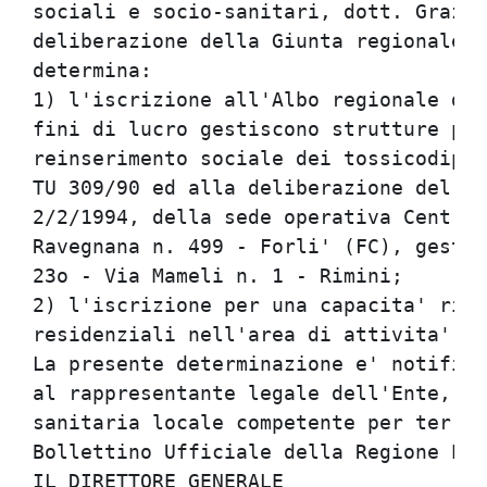
sociali e socio-sanitari, dott. Grazia
deliberazione della Giunta regionale 4
determina:                            
1) l'iscrizione all'Albo regionale deg
fini di lucro gestiscono strutture per
reinserimento sociale dei tossicodipen
TU 309/90 ed alla deliberazione del Co
2/2/1994, della sede operativa Centro 
Ravegnana n. 499 - Forli' (FC), gestit
23o - Via Mameli n. 1 - Rimini;       
2) l'iscrizione per una capacita' rice
residenziali nell'area di attivita' te
La presente determinazione e' notifica
al rappresentante legale dell'Ente, al
sanitaria locale competente per territ
Bollettino Ufficiale della Regione Emi
IL DIRETTORE GENERALE                 