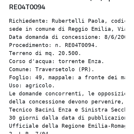
RE04T0094
Richiedente: Rubertelli Paola, codice 
sede in comune di Reggio Emilia, Via A
Data domanda di concessione: 8/6/2004.
Procedimento: n. RE04T0094.           
Terreno di mq. 20.500.                
Corso d'acqua: torrente Enza.         
Comune: Traversetolo (PR).            
Foglio: 49, mappale: a fronte dei mapp
Uso: agricolo.                        
Le domande concorrenti, le opposizioni
della concessione devono pervenire, in
Tecnico Bacini Enza e Sinistra Secchia
30 giorni dalla data di pubblicazione 
Ufficiale della Regione Emilia-Romagna
2, L.R. 7/04.                         