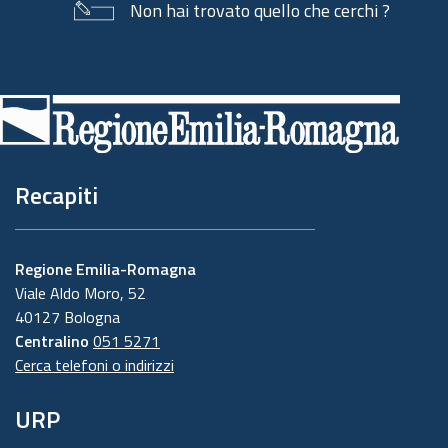
Non hai trovato quello che cerchi ?
Piè
di
pagina
Recapiti
Regione Emilia-Romagna
Viale Aldo Moro, 52
40127 Bologna
Centralino
051 5271
Cerca telefoni o indirizzi
URP