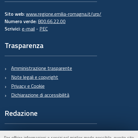
Sito web:
www.regione.emilia-romagna.it/urp/
Numero verde:
800.66.22.00
Scrivici
:
e-mail
-
PEC
Trasparenza
Amministrazione trasparente
Note legali e copyright
Privacy e Cookie
Dichiarazione di accessibilità
Redazione
Informazioni sul Burert
Per offrire informazioni e servizi nel miglior modo possibile, questo sito