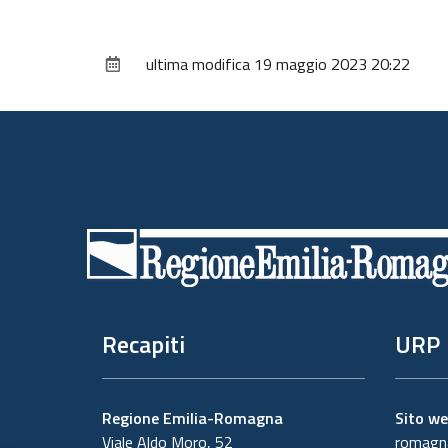
ultima modifica
19 maggio 2023 20:22
Piè
di
pagina
Recapiti
URP
Regione Emilia-Romagna
Sito w
Viale Aldo Moro, 52
romagna