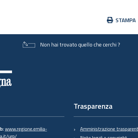
Azioni
STAMPA
sul
documento
Non hai trovato quello che cerchi ?
Trasparenza
eb:
www.regione.emilia-
Amministrazione trasparen
.it/urp/
Note legali e copyright