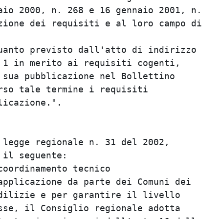
io 2000, n. 268 e 16 gennaio 2001, n.    
ione dei requisiti e al loro campo di    
                                         
anto previsto dall'atto di indirizzo     
1 in merito ai requisiti cogenti,        
sua pubblicazione nel Bollettino         
so tale termine i requisiti              
icazione.".                              
                                         
                                         
legge regionale n. 31 del 2002,          
il seguente:                             
oordinamento tecnico                     
pplicazione da parte dei Comuni dei      
ilizie e per garantire il livello        
se, il Consiglio regionale adotta        