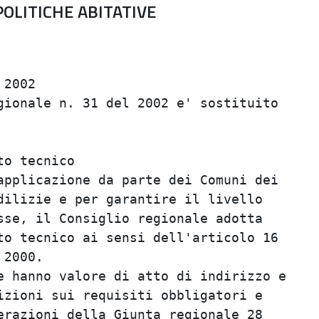
POLITICHE ABITATIVE
                                         
                                         
2002                                     
ionale n. 31 del 2002 e' sostituito      
                                         
                                         
o tecnico                                
pplicazione da parte dei Comuni dei      
ilizie e per garantire il livello        
se, il Consiglio regionale adotta        
o tecnico ai sensi dell'articolo 16      
2000.                                    
 hanno valore di atto di indirizzo e     
zioni sui requisiti obbligatori e        
razioni della Giunta regionale 28        