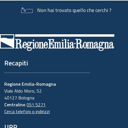
Non hai trovato quello che cerchi ?
Piè
di
pagina
Recapiti
Regione Emilia-Romagna
Viale Aldo Moro, 52
40127 Bologna
Centralino
051 5271
Cerca telefoni o indirizzi
URP