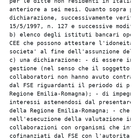
per le ditte non residenti in Italia, 
anteriore a sei mesi. Quanto sopra pot
dichiarazione, successivamente verific
15/5/1997, n. 127 e successive modific
b) elenco degli istituti bancari opera
CEE che possono attestare l'idoneita' 
societa' al fine dell'assunzione della
c) una dichiarazione: - di essere indi
gestione (nel senso che il soggetto af
collaboratori non hanno avuto contratt
dal FSE riguardanti il periodo di prog
Regione Emilia-Romagna); - di impegnar
interessi astenendosi dal presentare p
della Regione Emilia-Romagna; - che le
nell'esecuzione della valutazione inte
collaborazioni con organismi che inten
cofinanziati dal FSE con l'autorita' d