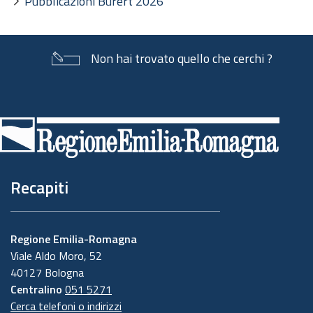
Pubblicazioni Burert 2026
Non hai trovato quello che cerchi ?
Piè
di
pagina
Recapiti
Regione Emilia-Romagna
Viale Aldo Moro, 52
40127 Bologna
Centralino
051 5271
Cerca telefoni o indirizzi