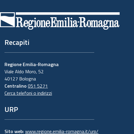
Piè
di
pagina
Recapiti
Regione Emilia-Romagna
Viale Aldo Moro, 52
40127 Bologna
Centralino
051 5271
Cerca telefoni o indirizzi
URP
Sito web:
www.regione.emilia-romagna.it/urp/