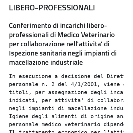
LIBERO-PROFESSIONALI
Conferimento di incarichi libero-
professionali di Medico Veterinario
per collaborazione nell'attivita' di
Ispezione sanitaria negli impianti di
macellazione industriale
In esecuzione a decisione del Direttore del Servizio Gestione del               
personale n. 2 del 4/1/2001, viene emesso avviso pubblico, per                  
titoli, per assegnazione degli incarichi professionali sopra                    
indicati, per attivita' di collaborazione nella Ispezione sanitaria             
negli impianti di macellazione industriale, rientrante nell'area di             
Igiene degli alimenti di origine animale, in collaborazione con il              
personale medico veterinario dipendente.                                        
Il trattamento economico per l'attivita' di cui trattasi e le                   
modalita' specifiche saranno previste nella convenzione che gli                 
interessati dovranno sottoscrivere.                                             
Requisiti specifici di ammissione                                               
a) Laurea in Medicina veterinaria;                                              
b) abilitazione all'esercizio della professione veterinaria;                    
c) iscrizione all'Albo dell'Ordine dei veterinari; e' considerato               
titolo di preferenza l'iscrizione all'Albo della Provincia di Modena.           
Modalita' degli incarichi                                                       
La durata degli incarichi sara' variabile da 3 a 12 mesi, per un                
numero di ore settimanali variabile da un minimo di 5 ad un massimo             
di 12, in funzione delle esigenze del Servizio.                                 
Le sedi di svolgimento dell'attivita' saranno ubicate nei seguenti              
ambiti territoriali:                                                            
- distretto di Carpi;                                                           
- distretto di Sassuolo;                                                        
- distretto di Pavullo;                                                         
- distretto di Vignola.                                                         
I candidati potranno esprimere la/le propria/e preferenza/e per le              
sedi di lavoro.                                                                 
Il compenso orario previsto e' di Lire 35.000 (comprensive delle                
spese di viaggio), + IVA + ENPAV per l'attivita' svolta in orario               
diurno (dalle ore 7 alle ore 19), e di Lire 45.000 (comprensive delle           
spese di viaggio) + IVA + ENPAV per l'attivita' svolta in orario                
notturno.                                                                       
Modalita' e termini per la presentazione delle domande                          
La domanda e la documentazione ad essa allegata, rivolta al Direttore           
generale dell'Azienda Unita' sanitaria locale di Modena, dovranno               
essere spedite mediante il Servizio postale al seguente indirizzo:              
- casella postale n. 565 - 41100 Modena centro entro e non oltre il             
ventesimo giorno non festivo successivo alla data di pubblicazione              
nel Bollettino Ufficiale della Regione Emilia- Romagna. A tal fine fa           
fede il timbro a data dell'Ufficio postale accettante;                          
oppure                                                                          
- la domanda e la documentazione ad essa allegata, potranno essere              
presentate direttamente all'Azienda Unita' sanitaria locale di Modena           
- Servizio Personale - Ufficio Concorsi - Via San Giovanni del                  
Cantone n. 23 - 41100 Modena, (esclusivamente negli orari di apertura           
al pubblico: dal lunedi' al venerdi' dalle ore 10 alle ore 13,30;               
lunedi', mercoledi' e giovedi' dalle ore 15,30 alle ore 18).                    
L'ufficio competente rilascera' apposita ricevuta.                              
Nella domanda dovra' essere indicato, sotto la propria personale                
responsabilita':                                                                
- nome, cognome, data, luogo di nascita e residenza;                            
- il possesso della cittadinanza italiana, ovvero di un Paese                   
dell'Unione Europea. Sono richiamate le disposizioni del DPCM                   
7/2/1994, n. 174;                                                               
- il Comune di iscrizione nelle liste elettorali, ovvero i motivi               
della non iscrizione o della cancellazione dalle liste medesime;                
- le eventuali condanne penali riportate;                                       
- il possesso dei requisiti specifici di ammissione;                        