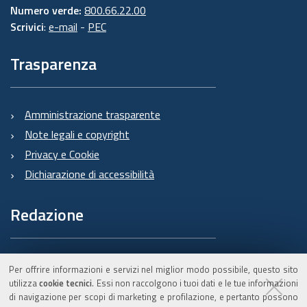
Numero verde:
800.66.22.00
Scrivici
:
e-mail
-
PEC
Trasparenza
Amministrazione trasparente
Note legali e copyright
Privacy e Cookie
Dichiarazione di accessibilità
Redazione
Informazioni sul Burert
Per offrire informazioni e servizi nel miglior modo possibile, questo sito
e contatti
utilizza
cookie tecnici
. Essi non raccolgono i tuoi dati e le tue informazioni
di navigazione per scopi di marketing e profilazione, e pertanto possono