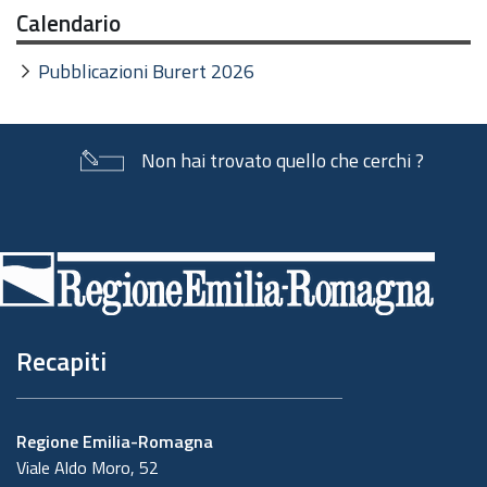
Calendario
Pubblicazioni Burert 2026
Non hai trovato quello che cerchi ?
Piè
di
pagina
Recapiti
Regione Emilia-Romagna
Viale Aldo Moro, 52