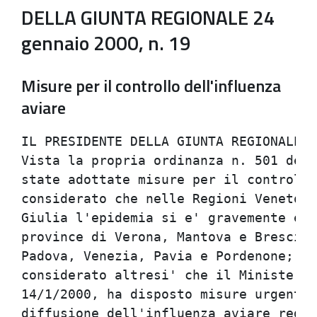
DELLA GIUNTA REGIONALE 24
gennaio 2000, n. 19
Misure per il controllo dell'influenza
aviare
IL PRESIDENTE DELLA GIUNTA REGIONALE                                            
Vista la propria ordinanza n. 501 del 23/12/1999 con la quale erano             
state adottate misure per il controllo dell'influenza aviare;                   
considerato che nelle Regioni Veneto, Lombardia e Friuli-Venezia                
Giulia l'epidemia si e' gravemente estesa interessando oltre alle               
province di Verona, Mantova e Brescia anche quelle di Vicenza,                  
Padova, Venezia, Pavia e Pordenone;                                             
considerato altresi' che il Ministero della Sanita', in data                    
14/1/2000, ha disposto misure urgenti in materia di prevenzione della           
diffusione dell'influenza aviare regolamentando, tra l'altro, la                
movimentazione di animali dagli allevamenti situati nelle regioni               
interessate all'infezione e prevedendo, in particolare, che animali             
di allevamenti situati nelle province sede di focolaio e nelle "zone            
di sorveglianza" attorno ai focolai, possano essere trasferiti anche            
nelle regioni non interessate dall'infezione su autorizzazione delle            
autorita' regionali competenti per il territorio di destinazione;               
preso atto che da parte di aziende regionali, in particolare impianti           
di macellazione, e' stata manifestata l'esigenza di ritirare animali            
dalle predette province e "zone di sorveglianza";                               
ritenendo indispensabile, al fine di dare applicazione al dispositivo           
nazionale, definire criteri e condizioni sanitarie, necessariamente             
cautelative, per consentire dette movimentazioni di animali;                    
valutata inoltre l'esigenza di adottare misure di polizia veterinaria           
utili a proteggere gli allevamenti regionali dalla diffusione                   
dell'infezione;                                                                 
visti:                                                                          
- il DPR 15 novembre 1996, n. 656;                                              
- il DPR 3 marzo 1993, n. 587;                                                  
- il Regolamento di polizia veterinaria approvato con DPR 8 febbraio            
1954, n. 320;                                                                   
- la Legge 23 dicembre 1978, n. 833;                                            
richiamata la deliberazione della Giunta regionale 2541/95, esecutiva           
ai sensi di legge;                                                              
dato atto:                                                                      
- del parere favorevole espresso dal Responsabile del Servizio                  
Veterinario e Igiene degli alimenti - dott. Giovanni Paganelli - in             
merito alla regolarita' tecnica della presente ordinanza, ai sensi              
dell'art. 4, comma 6, della L.R. 19 novembre 1992,  n.41;                       
- del parere favorevole espresso dal Direttore generale alla Sanita'            
- dott. Franco Rossi in merito alla legittimita' della presente                 
ordinanza, ai sensi dell'art. 4, comma 6 della L.R. 19 novembre 1992,           
n. 41;                                                                          
su proposta dell'Assessore alla Sanita'                                         
ordina:                                                                         
Art. 1                                                                          
Nella regione Emilia-Romagna l'introduzione di pollame vivo                     
proveniente dalle regioni interessate da focolai di influenza aviare            
e da province delle stesse in cui non si sono verificati focolai e'             
regolata dalle disposizioni del Ministero della Sanita' emanate con             
provvedimento n. 600.6/24451/57N/139 del 14/1/2000.                             
Art. 2                                                                          
Nella regione Emilia-Romagna l'introduzione di animali vivi, non                
destinati alla immediata macellazione, provenienti dalle province               
interessate da focolai, ma da territori posti al di fuori dalle "zone           
di sorveglianza" e dalle "zone di protezione", e' consentita a                  
condizione che:                                                                 
1) gli animali siano scortati da certificazione veterinaria                     
attestante che l'allevamento di provenienza e' stato controllato            